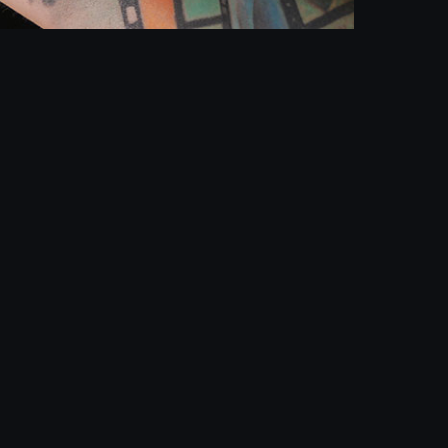
е, де формується нове покоління
о майбутніх героїв. Ми навчаємо не
і. Тож якщо ти вирішив вступити до
 можливість —
підготуйся завчасно
.
ерших днів.
 ВІТРУГАН
.