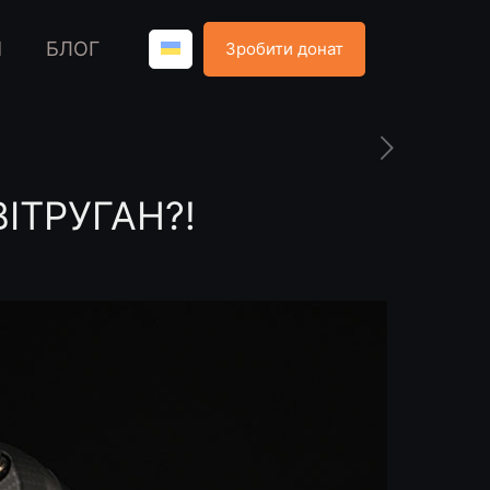
Я
БЛОГ
Зробити донат
 ВІТРУГАН?!