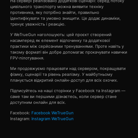
На сервері реалізовано додаткові сценарії: серед потоку
цивільного транспорту можна виявити техніку
противника, яку потрібно знайти, правильно
ідентифікувати та умовно знищити. Це додає динаміки,
тренує уважність і реакцію.
У WeTrueGun наголошують: цей проєкт створений
насамперед як елемент відпочинку та додаткової
практики між серйозними тренуваннями. Проте навіть у
такому форматі він добре допомагає прокачувати навички
FPV-пілотування.
Ми продовжуємо працювати над сервером, покращувати
фізику, сценарії та рівень реалізму. У майбутньому
планується відкритий онлайн-доступ для всіх охочих.
Підписуйтесь на наші сторінки у Facebook та Instagram —
саме там ви першими дізнаєтесь, коли сервер стане
доступним онлайн для всіх.
Facebook:
Facebook WeTrueGun
Instagram:
Instagram WeTrueGun