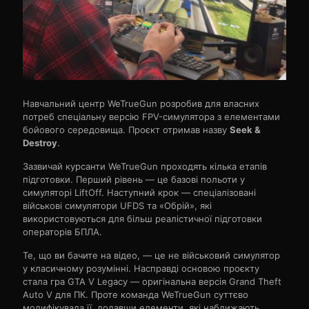
Навчальний центр WeTrueGun розробив для власних
потреб спеціальну версію FPV-симулятора з елементами
бойового середовища. Проєкт отримав назву
Seek &
Destroy
.
Зазвичай курсанти WeTrueGun проходять кілька етапів
підготовки. Перший рівень — це базові польоти у
симуляторі LiftOff. Наступний крок — спеціалізовані
військові симулятори UFDS та «Обрій», які
використовуються для більш реалістичної підготовки
операторів БПЛА.
Те, що ви бачите на відео, — це не військовий симулятор
у класичному розумінні. Насправді основою проєкту
стала гра GTA V Legacy — оригінальна версія Grand Theft
Auto V для ПК. Проте команда WeTrueGun суттєво
модифікувала її, додавши елементи, які наближають