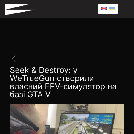
Seek & Destroy: у
WeTrueGun створили
власний FPV-симулятор на
базі GTA V