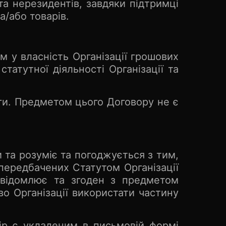
та нерезидентів, завдяки підтримці
а/або товарів.
 у власність Організації грошових
татутної діяльності Організації та
ги. Предметом цього Договору не є
 та розуміє та погоджується з тим,
передбачених Статутом Організації
свідомлює та згоден з предметом
во Організації використати частину
р є укладеним в письмовій формі