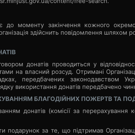
r.minjust.gov.ua/content/free-search.
ає до моменту закінчення кожного окремо
анізація здійснить повідомлення шляхом ро
АТІВ
вором донатів проводиться у відповідності
тами на власний розсуд. Отримані Організа
дках, передбачених законодавством Укра
ядку використання донатів передбачено чин
РАХУВАННЯМ БЛАГОДІЙНИХ ПОЖЕРТВ ТА П
ванням донатів (комісії за перерахування к
и подарунок за те, що підтримав Організа