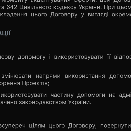
1 та 642 Цивільного кодексу України. При ць
укладення цього Договору у вигляді окрем
ЦІЇ
сову допомогу і використовувати її відп
змінювати напрями використання допомог
ворення Проектів;
користовувати частину допомоги на адміні
бачено законодавством України.
всупереч цілям цього Договору, повернут