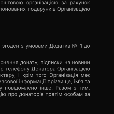
поштовою організацією за рахунок
опонованих подарунків Організацією
і згоден з умовами Додатка № 1 до
йснення донату, підписки на новини
мер телефону Донатора Організацією
теру, і крім того Організація має
асової інформації прізвище, ім'я та
у повідомлено інше. Разом з тим,
цію про донаторів третім особам за