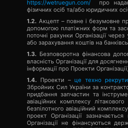
https://wetruegun.com/
про наданн
фізичних осіб та/або юридичних осі
1.2.
Акцепт – повне і безумовне п
допомогою платіжних форм та засо
поточні рахунки Організації через
або зарахування коштів на банківсь
1.3.
Безповоротна фінансова допо
власність Організації для досягнен
інформації про Проекти Організації
1.4.
Проекти –
це техно рекрути
Збройних Сил України за контракт
придбання запчастин та інструме
авіаційних комплексу літакового
безпілотного авіаційний комплекс
проект Організації зазначається
Організації не фінансуються де