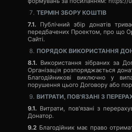
формувань за посиланням: https://us
ТЕРМІН ЗБОРУ КОШТІВ
7.1.
Публічний збір донатів трив
передбачених Проектом, про що Орг
Сайті.
ПОРЯДОК ВИКОРИСТАННЯ ДОН
8.1.
Використання зібраних за Дого
Організація розпоряджається дона
Благодійникові виключно у випа
порушення цього Договору або пор
ВИТРАТИ, ПОВ'ЯЗАНІ З ПЕРЕ
9.1.
Витрати, пов'язані з перераху
Донатор.
9.2
Благодійник має право отримат