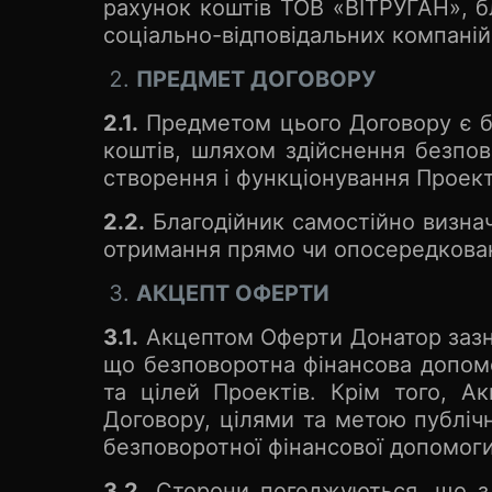
рахунок коштів ТОВ «ВІТРУГАН», бл
соціально-відповідальних компаній,
ПРЕДМЕТ ДОГОВОРУ
2.1.
Предметом цього Договору є бе
коштів, шляхом здійснення безпово
створення і функціонування Проект
2.2.
Благодійник самостійно визнач
отримання прямо чи опосередкован
АКЦЕПТ ОФЕРТИ
3.1.
Акцептом Оферти Донатор зазнач
що безповоротна фінансова допомо
та цілей Проектів. Крім того, 
Договору, цілями та метою публічн
безповоротної фінансової допомоги 
3.2.
Сторони погоджуються, що з 