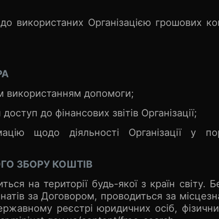
о використаних Організацією грошових кош
РА
им використанням допомоги;
оступ до фінансових звітів Організації;
ацію щодо діяльності Організації у по
ГО ЗБОРУ КОШТІВ
ься на території будь-якої з країн світу. Б
натів за Договором, проводиться за місцезн
ржавному реєстрі юридичних осіб, фізични