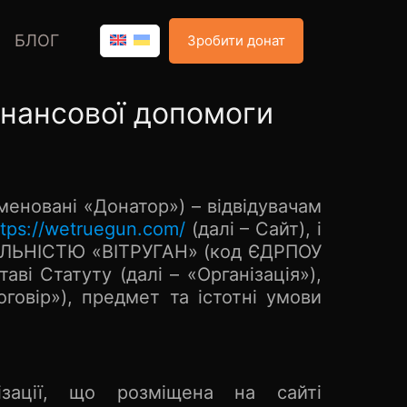
БЛОГ
Зробити донат
інансової допомоги
меновані «Донатор») – відвідувачам
ttps://wetruegun.com/
(далі – Сайт), і
АЛЬНІСТЮ «ВІТРУГАН» (код ЄДРПОУ
ві Статуту (далі – «Організація»),
говір»), предмет та істотні умови
зації, що розміщена на сайті