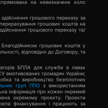
спрямована на невизначене коло
здійснення грошового переказу за
 перерахування грошових коштів на
 здійснення грошового переказу та/
 Благодійником грошових коштів у
льності, відповідно до Договору, та
ераторів БПЛА для служби в лавах
СУ вмотивованих громадян України;
робка та виробництво безпілотних
льних груп ППО
з використанням
льна інформація про кожен окремий
вячена окремому проекту. Проекти
рела фінансування і працюють за