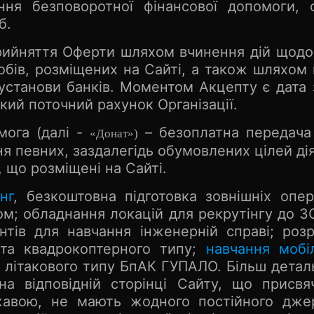
я безповоротної фінансової допомоги, 
б.
рийняття Оферти шляхом вчинення дій щодо 
бів, розміщених на Сайті, а також шляхом
 установи банків. Моментом Акцепту є дата
кий поточний рахунок Організації.
мога (далі -
– безоплатна передача
«Донат»)
ня певних, заздалегідь обумовлених цілей дія
, що розміщені на Сайті.
нг
, безкоштовна підготовка зовнішніх оп
ом; обладнання локацій для рекрутінгу до З
нтів для навчання інженерній справі; роз
 та квадрокоптерного типу;
навчання мобі
у літакового типу БпАК ГУПАЛО. Більш дета
 на відповідній сторінці Сайту, що прис
ржавою, не мають жодного постійного дже