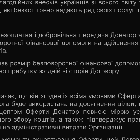
агодійних внесків українців зі всього світу 
 які безкоштовно надають ряд своїх послуг т
зоплатна і добровільна передача Донатором
ротної фінансової допомоги на здійснення с
ів.
ає розмір безповоротної фінансової допомо
о прибутку жодній зі сторін Договору.
ає, що він згоден із всіма умовами Оферти
га буде використана на досягнення цілей, 
Акцептом Оферти Донатор повною мірою у
ого збору коштів, а також підтверджує пра
на адміністративні витрати Організації.
моменту акцептування Оферти, цей Догові