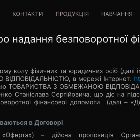
КОНТАКТИ
ПРОДУКЦІЯ
НАВЧАННЯ
ро надання безповоротної ф
му колу фізичних та юридичних осіб (далі і
ВІДПОВІДАЛЬНІСТЮ, в мережі Інтернет:
h
ицією ТОВАРИСТВА З ОБМЕЖАНОЮ ВІДПОВІД
нко Станіслава Сергійовича, що діє на підста
оворотної фінансової допомоги (далі – «До
ваються в Договорі
Оферта») – дійсна пропозиція Органі