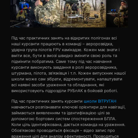
Під час практичних занять на відкритих полігонах всі
наші курсанти працюють в команді – аеророзвідка,
ударна група пілотів FPV камікадзе. Кожен має знати і
вміти все, бути в змозі швидко змінити свою роль та
підмінити побратима. Саме тому під час навчання
курсанти виконують завдання в ролі аеророзвідника,
штурмана, пілота, зв’язківця і т.п. Кожен випускник нашої
школи може сам зібрати, відремонтувати, налаштувати
всі наявні засоби ураження та обладнання, які
використовують підрозділи РУБпАК в бойовій роботі.
Під час практичних занять курсанти
школи ВІТРУГАН
навчаються розпізнавати ключові орієнтири для навігації,
займаються виявленням та ідентифікацією цілі за
допомогою бортових систем спостереження БПЛА.
Коли ціль ідентифікована, дається команда на ураження.
Обов’язково проводиться фіксація – відео запис про
враження цілі для аналізу ефективності. Проводяться